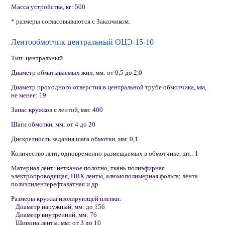
Масса устройства, кг: 500
* размеры согласовываются с Заказчиком.
Лентообмотчик центральный ОЦЭ-15-10
Тип: центральный
Диаметр обматываемых жил, мм: от 0,5 до 2,0
Диаметр проходного отверстия в центральной трубе обмотчика, мм,
не менее: 19
Запас кружков с лентой, мм: 400
Шаги обмотки, мм: от 4 до 20
Дискретность задания шага обмотки, мм: 0,1
Количество лент, одновременно размещаемых в обмотчике, шт.: 1
Материал лент: нетканое полотно, ткань полиэфирная
электропроводящая, ПВХ ленты, алюмополимерная фольга; лента
полиэтилентерефталатная и др
Размеры кружка изолирующей пленки:
Диаметр наружный, мм: до 156
Диаметр внутренний, мм: 76
Ширина ленты, мм: от 3 до 10