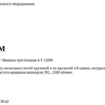
0М
>
Машина тростильная 4-Т-120М
ту нескольких нитей крученой и не крученой х/б пряжи, натура
стота вращения шпинделя 392...1500 об/мин.
; 30;42