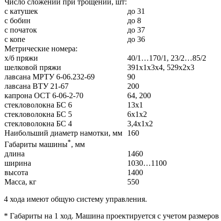
Число сложений при трощении, шт:
с катушек
до 31
с бобин
до 8
с початок
до 37
с копе
до 36
Метрические номера:
х/б пряжи
40/1…170/1, 23/2…85/2
шелковой пряжи
391х1х3х4, 529х2х3
лавсана МРТУ 6-06.232-69
90
лавсана ВТУ 21-67
200
капрона ОСТ 6-06-2-70
64, 200
стекловолокна БС 6
13х1
стекловолокна БС 5
6х1х2
стекловолокна БС 4
3,4х1х2
Наибольший диаметр намотки, мм
160
*
Габариты машины
, мм
длина
1460
ширина
1030…1100
высота
1400
Масса, кг
550
4 хода имеют общую систему управления.
* Габариты на 1 ход. Машина проектируется с учетом размеров